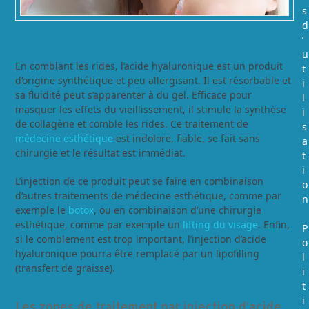
s
d
’
u
En comblant les rides, l’acide hyaluronique est un produit
t
d’origine synthétique et peu allergisant. Il est résorbable et
i
sa fluidité peut s’apparenter à du gel. Efficace pour
l
masquer les effets du vieillissement, il stimule la synthèse
i
de collagène et comble les rides. Ce traitement de
s
médecine esthétique
est indolore, fiable, se fait sans
a
chirurgie et le résultat est immédiat.
t
i
L’injection de ce produit peut se faire en combinaison
o
d’autres traitements de médecine esthétique, comme par
n
exemple le
botox
, ou en combinaison d’une chirurgie
esthétique, comme par exemple un
lifting du visage
. Enfin,
P
si le comblement est trop important, l’injection d’acide
o
hyaluronique pourra être remplacé par un lipofilling
l
(transfert de graisse).
i
t
i
Les zones de traitement par injection d’acide