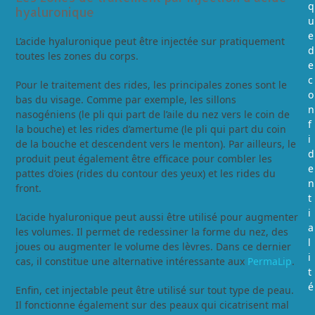
q
hyaluronique
u
e
L’acide hyaluronique peut être injectée sur pratiquement
d
toutes les zones du corps.
e
c
Pour le traitement des rides, les principales zones sont le
o
bas du visage. Comme par exemple, les sillons
n
nasogéniens (le pli qui part de l’aile du nez vers le coin de
f
la bouche) et les rides d’amertume (le pli qui part du coin
i
de la bouche et descendent vers le menton). Par ailleurs, le
d
produit peut également être efficace pour combler les
e
pattes d’oies (rides du contour des yeux) et les rides du
n
front.
t
i
L’acide hyaluronique peut aussi être utilisé pour augmenter
a
les volumes. Il permet de redessiner la forme du nez, des
l
joues ou augmenter le volume des lèvres. Dans ce dernier
i
cas, il constitue une alternative intéressante aux
PermaLip
.
t
é
Enfin, cet injectable peut être utilisé sur tout type de peau.
Il fonctionne également sur des peaux qui cicatrisent mal