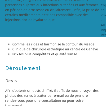
personnes sujettes aux infections cutanées et aux femmes
Cop
en période de grossesse ou d’allaitement. Enfin, la prise de
chi
certains médicaments n’est pas compatible avec des
20
injections d’acide hyaluronique.
-
All
Rig
Vos avantages
Re
Gomme les rides et harmonise le contour du visage
Clinique de chirurgie esthétique au centre de Genève
Prix les plus compétitifs et qualité suisse
Déroulement
Devis
Afin d’obtenir un devis chiffré, il suffit de nous envoyer des
photos des zones à traiter par e-mail ou de prendre
rendez-vous pour une consultation ou pour votre
traitement.