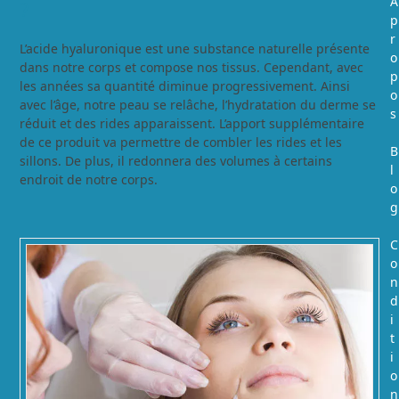
A
?
p
r
L’acide hyaluronique est une substance naturelle présente
o
dans notre corps et compose nos tissus. Cependant, avec
p
les années sa quantité diminue progressivement. Ainsi
o
avec l’âge, notre peau se relâche, l’hydratation du derme se
s
réduit et des rides apparaissent. L’apport supplémentaire
de ce produit va permettre de combler les rides et les
B
sillons. De plus, il redonnera des volumes à certains
l
endroit de notre corps.
o
g
C
o
n
d
i
t
i
o
n