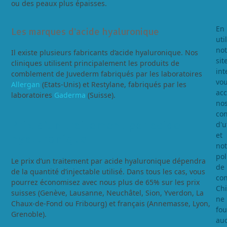
ou des peaux plus épaisses.
En
Les marques d’acide hyaluronique
uti
not
Il existe plusieurs fabricants d’acide hyaluronique. Nos
sit
cliniques utilisent principalement les produits de
int
comblement de Juvederm fabriqués par les laboratoires
vo
Allergan
(Etats-Unis) et Restylane, fabriqués par les
acc
laboratoires
Gaderma
(Suisse).
no
con
Prix d’un traitement par acide
d'u
et
hyaluronique
not
pol
Le prix d’un traitement par acide hyaluronique dépendra
de
de la quantité d’injectable utilisé. Dans tous les cas, vous
con
pourrez économisez avec nous plus de 65% sur les prix
Chi
suisses (Genève, Lausanne, Neuchâtel, Sion, Yverdon, La
ne
Chaux-de-Fond ou Fribourg) et français (Annemasse, Lyon,
fou
Grenoble).
au