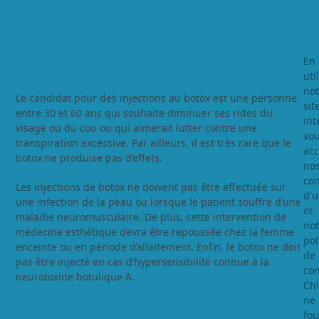
En
Suis-je un bon candidat ?
uti
not
Le candidat pour des injections au botox est une personne
sit
entre 30 et 60 ans qui souhaite diminuer ses rides du
int
visage ou du cou ou qui aimerait lutter contre une
vo
transpiration excessive. Par ailleurs, il est très rare que le
acc
botox ne produise pas d’effets.
no
con
Les injections de botox ne doivent pas être effectuée sur
d'u
une infection de la peau ou lorsque le patient souffre d’une
et
maladie neuromusculaire. De plus, cette intervention de
not
médecine esthétique devra être repoussée chez la femme
pol
enceinte ou en période d’allaitement. Enfin, le botox ne doit
de
pas être injecté en cas d’hypersensibilité connue à la
con
neurotoxine botulique A.
Chi
ne
fou
Vos avantages