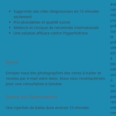
au
con
Supprimer vos rides d’expressions en 15 minutes
méd
seulement
L'i
Prix abordables et qualité suisse
pr
Médecin et clinique de renommée internationale
sur
Une solution efficace contre l’hyperhidrose
le
pré
Déroulement
sit
est
à
Devis
titr
inf
Envoyez nous des photographies des zones à traiter et
un
recevez par e-mail votre devis. Nous vous recontacterons
il
pour une consultation à Genève.
ne
doi
pa
Durée de l’intervention
re
un
Une injection de botox dure environ 15 minutes.
con