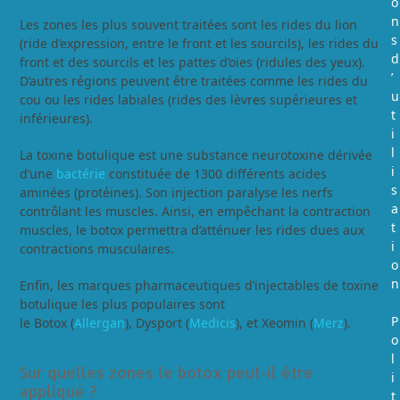
o
n
Les zones les plus souvent traitées sont les rides du lion
s
(ride d’expression, entre le front et les sourcils), les rides du
d
front et des sourcils et les pattes d’oies (ridules des yeux).
’
D’autres régions peuvent être traitées comme les rides du
u
cou ou les rides labiales (rides des lèvres supérieures et
t
inférieures).
i
l
La toxine botulique est une substance neurotoxine dérivée
i
d’une
bactérie
constituée de 1300 différents acides
s
aminées (protéines). Son injection paralyse les nerfs
a
contrôlant les muscles. Ainsi, en empêchant la contraction
t
muscles, le botox permettra d’atténuer les rides dues aux
i
contractions musculaires.
o
n
Enfin, les marques pharmaceutiques d’injectables de toxine
botulique les plus populaires sont
P
le Botox (
Allergan
), Dysport (
Medicis
), et Xeomin (
Merz
).
o
l
Sur quelles zones le botox peut-il être
i
appliqué ?
t