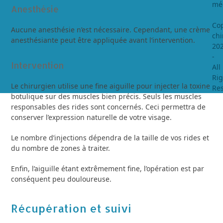
méd
Anesthésie
Cop
Aucune anesthésie n’est nécessaire. Cependant, une crème
chi
anesthésiante peut être appliquée avant l’intervention.
20
-
Intervention
All
Rig
Le chirurgien utilise une fine aiguille pour injecter la toxine
Re
botulique sur des muscles bien précis. Seuls les muscles
responsables des rides sont concernés. Ceci permettra de
conserver l’expression naturelle de votre visage.
Le nombre d’injections dépendra de la taille de vos rides et
du nombre de zones à traiter.
Enfin, l’aiguille étant extrêmement fine, l’opération est par
conséquent peu douloureuse.
Récupération et suivi