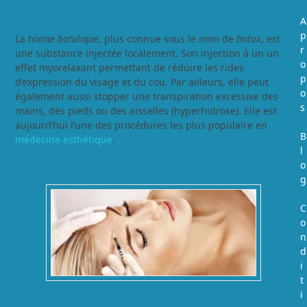
Qu’est-ce que le botox ?
A
p
La
toxine botulique
, plus connue sous le nom de
botox
, est
r
une substance injectée localement. Son injection à un un
o
effet myorelaxant permettant de réduire les rides
p
d’expression du visage et du cou. Par ailleurs, elle peut
o
également aussi stopper une transpiration excessive des
s
mains, des pieds ou des aisselles (hyperhidrose). Elle est
aujourd’hui l’une des procédures les plus populaire en
B
médecine esthétique
.
l
o
g
C
o
n
d
i
t
i