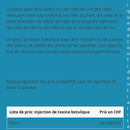
i
Le botox peut être utilisé sur les
rides du lion
(les rides
q
verticales inter-sourcilières), les
rides du front
, les
rides de la
u
patte d’oie
(coin de l’oeil), les
rides de la paupière inférieure
,
e
les
rides des lèvres
, les
rides du nez
et sur les
rides du cou
.
d
e
De plus, la toxine botulique peut être injecté sur les palmes
c
des mains, la plante des pieds ou les aisselles. Ceci dans le
o
but de réduire une transpiration excessive (hyperhidrose).
n
f
i
Prix du botox
d
e
Nous proposons des
prix compétitifs pour les injections de
n
botox
à Genève.
t
i
a
l
Liste de prix: injection de toxine botulique
Prix en CHF
i
t
Botox
dès 400 CHF
é